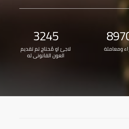
3245
897
اء ومعاملة
لاجئ او مُحتاج تم تقديم
العون القانوني له