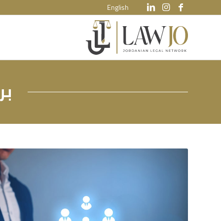
English
بر